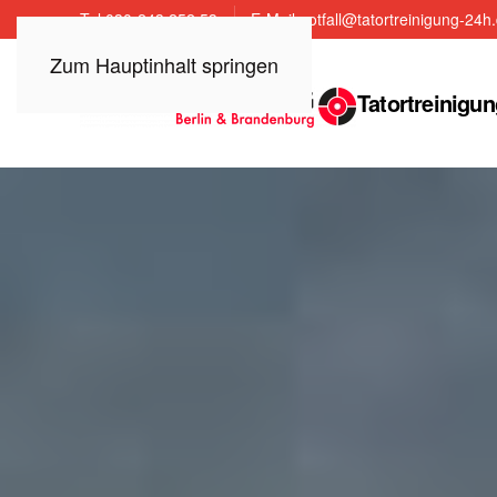
Tel.030-243 252 53
E-Mail:notfall@tatortreinigung-24h
Zum Hauptinhalt springen
Tatortreinigun