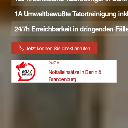
1A Umweltbewußte Tatortreinigung inkl
24/7h Erreichbarkeit in dringenden Fäll
Jetzt können Sie direkt anrufen
24/7 h
Notfalleinsätze in Berlin &
Brandenburg